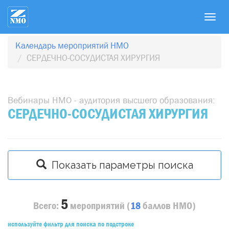
T
o
g
Календарь мероприятий НМО
g
СЕРДЕЧНО-СОСУДИСТАЯ ХИРУРГИЯ
l
e
n
Вебинары НМО - аудитория высшего образования:
a
СЕРДЕЧНО-СОСУДИСТАЯ ХИРУРГИЯ
v
i
g
a
Показать параметры поиска
t
i
o
5
n
Всего:
мероприятий
(
18
баллов
НМО)
используйте фильтр для поиска по подстроке