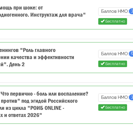
ощь при шоке: от
Баллов НМО:
рдиогенного. Инструктаж для врача"
Бесплатно
енингов "Роль главного
Баллов НМО:
ении качества и эффективности
й". День 2
Бесплатно
Что первично - боль или воспаление?
Баллов НМО:
и против" под эгидой Российского
ли из цикла "РОИБ ONLINE -
Бесплатно
х и ответах 2026"