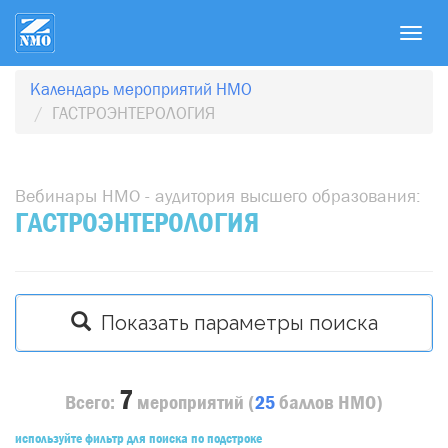
T
o
g
Календарь мероприятий НМО
g
ГАСТРОЭНТЕРОЛОГИЯ
l
e
n
Вебинары НМО - аудитория высшего образования:
a
ГАСТРОЭНТЕРОЛОГИЯ
v
i
g
a
Показать параметры поиска
t
i
o
7
n
Всего:
мероприятий
(
25
баллов
НМО)
используйте фильтр для поиска по подстроке