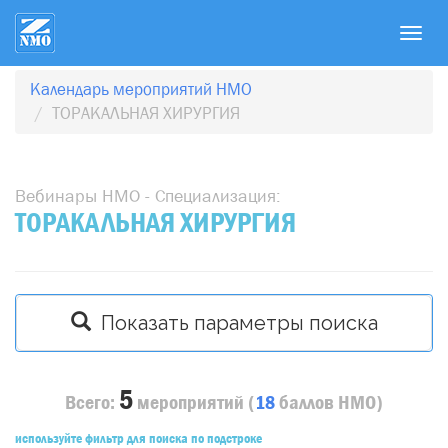
T
o
g
Календарь мероприятий НМО
g
ТОРАКАЛЬНАЯ ХИРУРГИЯ
l
e
n
Вебинары НМО - Специализация:
a
ТОРАКАЛЬНАЯ ХИРУРГИЯ
v
i
g
a
Показать параметры поиска
t
i
o
5
n
Всего:
мероприятий
(
18
баллов
НМО)
используйте фильтр для поиска по подстроке