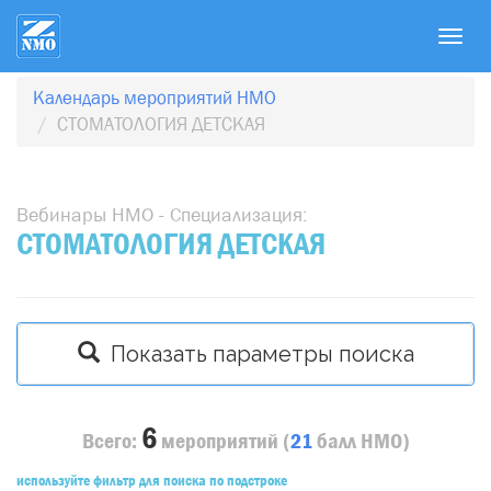
T
o
g
Календарь мероприятий НМО
g
СТОМАТОЛОГИЯ ДЕТСКАЯ
l
e
n
Вебинары НМО - Специализация:
a
СТОМАТОЛОГИЯ ДЕТСКАЯ
v
i
g
a
Показать параметры поиска
t
i
o
6
n
Всего:
мероприятий
(
21
балл
НМО)
используйте фильтр для поиска по подстроке