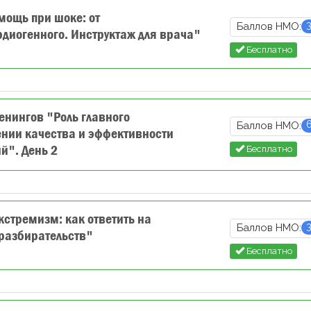
ощь при шоке: от
Баллов НМО:
рдиогенного. Инструктаж для врача"
Бесплатно
енингов "Роль главного
Баллов НМО:
ении качества и эффективности
й". День 2
Бесплатно
стремизм: как ответить на
Баллов НМО:
 разбирательств"
Бесплатно