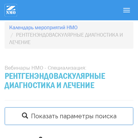
T
o
g
Календарь мероприятий НМО
g
РЕНТГЕНЭНДОВАСКУЛЯРНЫЕ ДИАГНОСТИКА И
l
ЛЕЧЕНИЕ
e
n
a
Вебинары НМО - Специализация:
v
РЕНТГЕНЭНДОВАСКУЛЯРНЫЕ
i
ДИАГНОСТИКА И ЛЕЧЕНИЕ
g
a
t
i
o
Показать параметры поиска
n