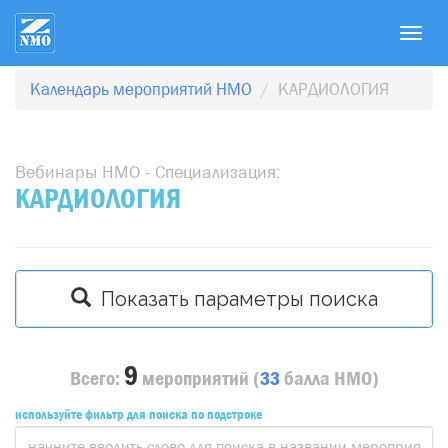
T
o
g
Календарь мероприятий НМО
КАРДИОЛОГИЯ
g
l
e
Вебинары НМО - Специализация:
n
КАРДИОЛОГИЯ
a
v
i
g
Показать параметры поиска
a
t
i
9
o
Всего:
мероприятий
(
33
балла
НМО)
n
используйте фильтр для поиска по подстроке