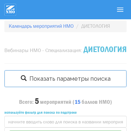
T
o
g
Календарь мероприятий НМО
ДИЕТОЛОГИЯ
g
l
e
ДИЕТОЛОГИЯ
Вебинары НМО - Специализация:
n
a
v
i
Показать параметры поиска
g
a
t
5
Всего:
мероприятий
(
15
баллов
НМО)
i
o
используйте фильтр для поиска по подстроке
n