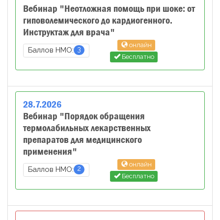
Вебинар "Неотложная помощь при шоке: от
гиповолемического до кардиогенного.
Инструктаж для врача"
онлайн
3
Баллов НМО:
Бесплатно
28
.
7
.
2026
Вебинар "Порядок обращения
термолабильных лекарственных
препаратов для медицинского
применения"
онлайн
2
Баллов НМО:
Бесплатно