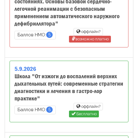
состояниях. Основы базовой сердечно-
легочной реанимации с безопасным
применением автоматического наружного
дефибриллятора"
оффлайн?
5
Баллов НМО:
возможно платно
5
.
9
.
2026
Школа "От изжоги до воспалений верхних
дыхательных путей: современные стратегии
диагностики и лечения в гастро-лор
практике"
оффлайн?
5
Баллов НМО:
Бесплатно