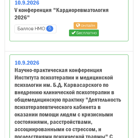
10
.
9
.
2026
V конференция "Кардиоревматология
2026"
онлайн
6
Баллов НМО:
Бесплатно
10
.
9
.
2026
Научно-практическая конференция
Института психотерапии и медицинской
психологии им. Б.Д. Карвасарского по
внедрению клинической психотерапии в
общемедицинскую практику "Деятельность
психотерапевтического кабинета в
оказании помощи людям с кризисными
состояниями, расстройствами,
ассоциированными со стрессом, и
последствиями психической травмы" С