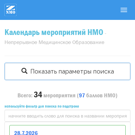
T
o
g
Календарь мероприятий НМО
g
-
l
Непрерывное Медицинское Образование
e
n
a
v
Показать параметры поиска
i
g
a
34
Всего:
мероприятия
(
97
баллов
НМО)
t
i
используйте фильтр для поиска по подстроке
o
n
28
.
7
.
2026