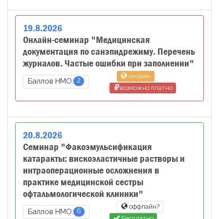
19
.
8
.
2026
Онлайн-семинар "Медицинская
документация по санэпидрежиму. Перечень
журналов. Частые ошибки при заполнении"
онлайн
2
Баллов НМО:
возможно платно
20
.
8
.
2026
Семинар "Факоэмульсификация
катаракты: вискоэластичные растворы и
интраоперационные осложнения в
практике медицинской сестры
офтальмологической клиники"
оффлайн?
6
Баллов НМО:
Бесплатно