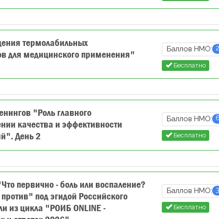
щения термолабильных
Баллов НМО:
ов для медицинского применения"
Бесплатно
енингов "Роль главного
Баллов НМО:
ении качества и эффективности
й". День 2
Бесплатно
Что первично - боль или воспаление?
Баллов НМО:
и против" под эгидой Российского
ли из цикла "РОИБ ONLINE -
Бесплатно