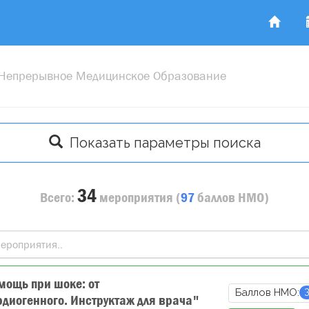
 Непрерывное Медицинское Образование
Показать параметры поиска
34
Всего:
мероприятия
(
97
баллов
НМО)
ощь при шоке: от
Баллов НМО:
рдиогенного. Инструктаж для врача"