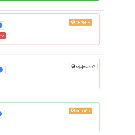
онлайн
2
но
оффлайн?
6
онлайн