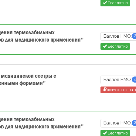
Бесплатно
щения термолабильных
Баллов НМО:
ов для медицинского применения"
Бесплатно
 медицинской сестры с
Баллов НМО:
венными формами"
возможно плат
щения термолабильных
Баллов НМО:
ов для медицинского применения"
Бесплатно