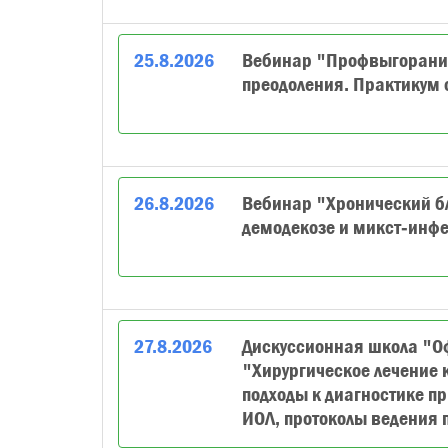
25
.
8
.
2026
Вебинар "Профвыгорание
преодоления. Практикум 
26
.
8
.
2026
Вебинар "Хронический бл
демодекозе и микст‑инф
27
.
8
.
2026
Дискуссионная школа "О
"Хирургическое лечение 
подходы к диагностике п
ИОЛ, протоколы ведения 