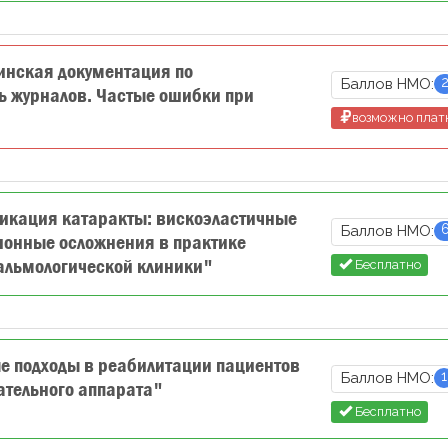
нская документация по
Баллов НМО:
ь журналов. Частые ошибки при
возможно плат
кация катаракты: вискоэластичные
Баллов НМО:
ионные осложнения в практике
альмологической клиники"
Бесплатно
 подходы в реабилитации пациентов
1
Баллов НМО:
ательного аппарата"
Бесплатно