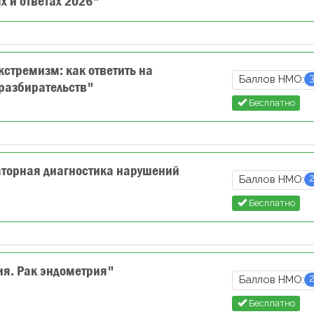
х и ответах 2026"
стремизм: как ответить на
Баллов НМО:
 разбирательств"
Бесплатно
торная диагностика нарушений
Баллов НМО:
Бесплатно
ия. Рак эндометрия"
Баллов НМО:
Бесплатно