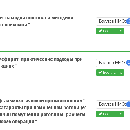
: самодиагностика и методики
Баллов НМО:
от психолога"
Бесплатно
ефарит: практические подходы при
1
Баллов НМО:
екциях"
Бесплатно
фтальмологическое противостояние"
1
Баллов НМО:
катаракты при измененной роговице:
ричин помутнений роговицы, расчеты
Бесплатно
после операции"