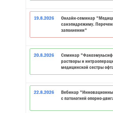
19
.
8
.
2026
Онлайн-семинар "Медици
санэпидрежиму. Перечен
заполнении"
20
.
8
.
2026
Семинар "Факоэмульсифи
растворы и интраоперац
медицинской сестры офт
22
.
8
.
2026
Вебинар "Инновационные
с патологией опорно-двиг