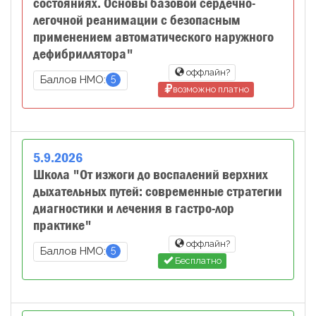
состояниях. Основы базовой сердечно-
легочной реанимации с безопасным
применением автоматического наружного
дефибриллятора"
оффлайн?
5
Баллов НМО:
возможно платно
5
.
9
.
2026
Школа "От изжоги до воспалений верхних
дыхательных путей: современные стратегии
диагностики и лечения в гастро-лор
практике"
оффлайн?
5
Баллов НМО:
Бесплатно