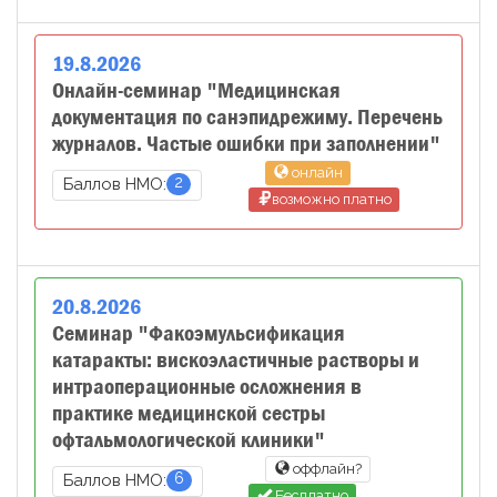
19
.
8
.
2026
Онлайн-семинар "Медицинская
документация по санэпидрежиму. Перечень
журналов. Частые ошибки при заполнении"
онлайн
2
Баллов НМО:
возможно платно
20
.
8
.
2026
Семинар "Факоэмульсификация
катаракты: вискоэластичные растворы и
интраоперационные осложнения в
практике медицинской сестры
офтальмологической клиники"
оффлайн?
6
Баллов НМО:
Бесплатно