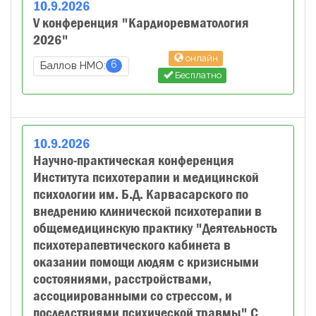
10
.
9
.
2026
V конференция "Кардиоревматология
2026"
онлайн
6
Баллов НМО:
Бесплатно
10
.
9
.
2026
Научно-практическая конференция
Института психотерапии и медицинской
психологии им. Б.Д. Карвасарского по
внедрению клинической психотерапии в
общемедицинскую практику "Деятельность
психотерапевтического кабинета в
оказании помощи людям с кризисными
состояниями, расстройствами,
ассоциированными со стрессом, и
последствиями психической травмы" С