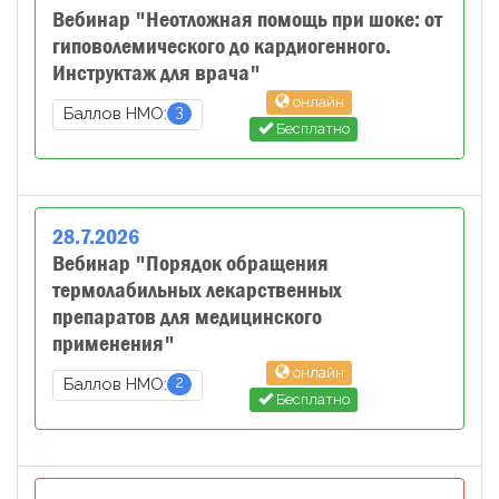
Вебинар "Неотложная помощь при шоке: от
гиповолемического до кардиогенного.
Инструктаж для врача"
онлайн
3
Баллов НМО:
Бесплатно
28
.
7
.
2026
Вебинар "Порядок обращения
термолабильных лекарственных
препаратов для медицинского
применения"
онлайн
2
Баллов НМО:
Бесплатно