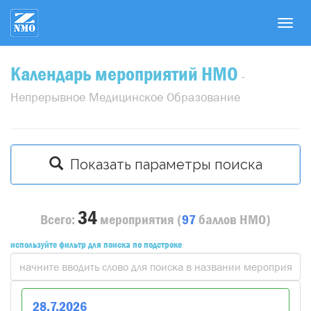
T
o
g
Календарь мероприятий НМО
g
-
l
Непрерывное Медицинское Образование
e
n
a
v
Показать параметры поиска
i
g
a
34
Всего:
мероприятия
(
97
баллов
НМО)
t
i
используйте фильтр для поиска по подстроке
o
n
28
.
7
.
2026