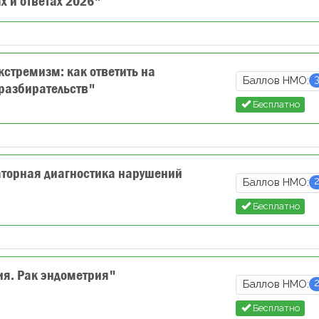
х и ответах 2026"
стремизм: как ответить на
Баллов НМО:
 разбирательств"
Бесплатно
торная диагностика нарушений
Баллов НМО:
Бесплатно
ия. Рак эндометрия"
Баллов НМО:
Бесплатно