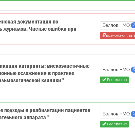
нская документация по
Баллов НМО:
ь журналов. Частые ошибки при
возможно плат
кация катаракты: вискоэластичные
Баллов НМО:
ионные осложнения в практике
альмологической клиники"
Бесплатно
 подходы в реабилитации пациентов
1
Баллов НМО:
ательного аппарата"
Бесплатно