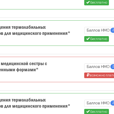
Бесплатно
щения термолабильных
Баллов НМО:
ов для медицинского применения"
Бесплатно
 медицинской сестры с
Баллов НМО:
венными формами"
возможно плат
щения термолабильных
Баллов НМО:
ов для медицинского применения"
Бесплатно