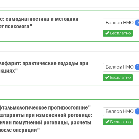
: самодиагностика и методики
Баллов НМО:
от психолога"
Бесплатно
ефарит: практические подходы при
1
Баллов НМО:
екциях"
Бесплатно
фтальмологическое противостояние"
1
Баллов НМО:
катаракты при измененной роговице:
ричин помутнений роговицы, расчеты
Бесплатно
после операции"