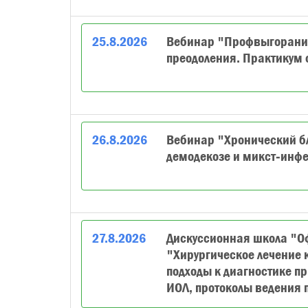
25
.
8
.
2026
Вебинар "Профвыгорание
преодоления. Практикум 
26
.
8
.
2026
Вебинар "Хронический бл
демодекозе и микст‑инф
27
.
8
.
2026
Дискуссионная школа "О
"Хирургическое лечение 
подходы к диагностике п
ИОЛ, протоколы ведения 