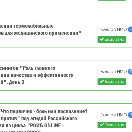
щения термолабильных
Баллов НМО:
ов для медицинского применения"
Бесплатно
енингов "Роль главного
Баллов НМО:
ении качества и эффективности
й". День 2
Бесплатно
Что первично - боль или воспаление?
Баллов НМО:
и против" под эгидой Российского
ли из цикла "РОИБ ONLINE -
Бесплатно