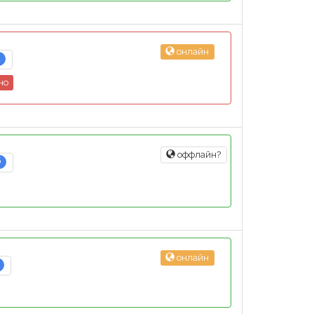
онлайн
2
но
оффлайн?
6
онлайн