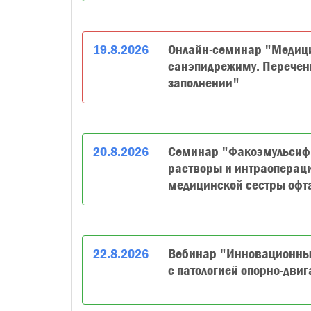
19
.
8
.
2026
Онлайн-семинар "Медици
санэпидрежиму. Перечен
заполнении"
20
.
8
.
2026
Семинар "Факоэмульсифи
растворы и интраоперац
медицинской сестры офт
22
.
8
.
2026
Вебинар "Инновационные
с патологией опорно-двиг