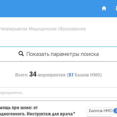
 Непрерывное Медицинское Образование
Показать параметры поиска
34
Всего:
мероприятия
(
97
баллов
НМО)
ощь при шоке: от
Баллов НМО:
рдиогенного. Инструктаж для врача"