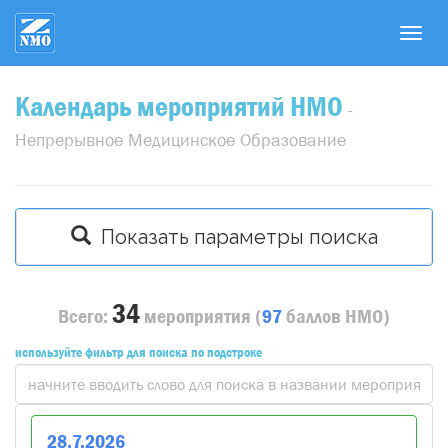
T
o
g
Календарь мероприятий НМО
g
-
l
Непрерывное Медицинское Образование
e
n
a
v
Показать параметры поиска
i
g
a
34
Всего:
мероприятия
(
97
баллов
НМО)
t
i
используйте фильтр для поиска по подстроке
o
n
28
.
7
.
2026