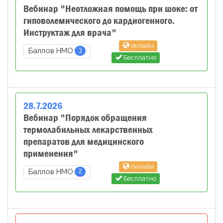
Вебинар "Неотложная помощь при шоке: от
гиповолемического до кардиогенного.
Инструктаж для врача"
онлайн
3
Баллов НМО:
Бесплатно
28
.
7
.
2026
Вебинар "Порядок обращения
термолабильных лекарственных
препаратов для медицинского
применения"
онлайн
2
Баллов НМО:
Бесплатно