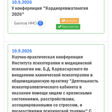
10
.
9
.
2026
V конференция "Кардиоревматология
2026"
онлайн
6
Баллов НМО:
Бесплатно
10
.
9
.
2026
Научно-практическая конференция
Института психотерапии и медицинской
психологии им. Б.Д. Карвасарского по
внедрению клинической психотерапии в
общемедицинскую практику "Деятельность
психотерапевтического кабинета в
оказании помощи людям с кризисными
состояниями, расстройствами,
ассоциированными со стрессом, и
последствиями психической травмы" С