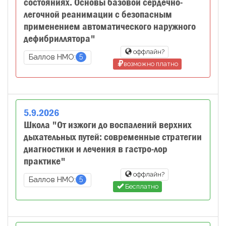
состояниях. Основы базовой сердечно-
легочной реанимации с безопасным
применением автоматического наружного
дефибриллятора"
оффлайн?
5
Баллов НМО:
возможно платно
5
.
9
.
2026
Школа "От изжоги до воспалений верхних
дыхательных путей: современные стратегии
диагностики и лечения в гастро-лор
практике"
оффлайн?
5
Баллов НМО:
Бесплатно