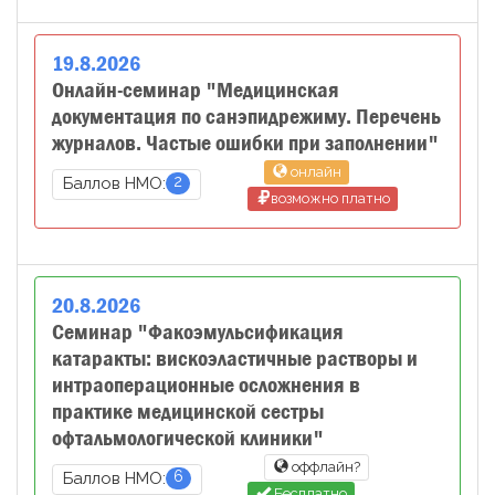
19
.
8
.
2026
Онлайн-семинар "Медицинская
документация по санэпидрежиму. Перечень
журналов. Частые ошибки при заполнении"
онлайн
2
Баллов НМО:
возможно платно
20
.
8
.
2026
Семинар "Факоэмульсификация
катаракты: вискоэластичные растворы и
интраоперационные осложнения в
практике медицинской сестры
офтальмологической клиники"
оффлайн?
6
Баллов НМО:
Бесплатно