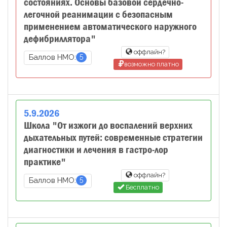
состояниях. Основы базовой сердечно-
легочной реанимации с безопасным
применением автоматического наружного
дефибриллятора"
оффлайн?
5
Баллов НМО:
возможно платно
5
.
9
.
2026
Школа "От изжоги до воспалений верхних
дыхательных путей: современные стратегии
диагностики и лечения в гастро-лор
практике"
оффлайн?
5
Баллов НМО:
Бесплатно