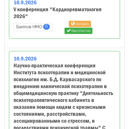
10
.
9
.
2026
V конференция "Кардиоревматология
2026"
онлайн
6
Баллов НМО:
Бесплатно
10
.
9
.
2026
Научно-практическая конференция
Института психотерапии и медицинской
психологии им. Б.Д. Карвасарского по
внедрению клинической психотерапии в
общемедицинскую практику "Деятельность
психотерапевтического кабинета в
оказании помощи людям с кризисными
состояниями, расстройствами,
ассоциированными со стрессом, и
последствиями психической травмы" С