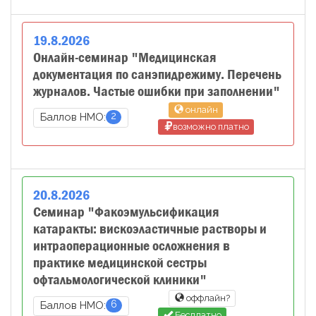
19
.
8
.
2026
Онлайн-семинар "Медицинская
документация по санэпидрежиму. Перечень
журналов. Частые ошибки при заполнении"
онлайн
2
Баллов НМО:
возможно платно
20
.
8
.
2026
Семинар "Факоэмульсификация
катаракты: вискоэластичные растворы и
интраоперационные осложнения в
практике медицинской сестры
офтальмологической клиники"
оффлайн?
6
Баллов НМО:
Бесплатно