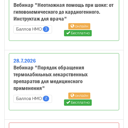
Вебинар "Неотложная помощь при шоке: от
гиповолемического до кардиогенного.
Инструктаж для врача"
онлайн
3
Баллов НМО:
Бесплатно
28
.
7
.
2026
Вебинар "Порядок обращения
термолабильных лекарственных
препаратов для медицинского
применения"
онлайн
2
Баллов НМО:
Бесплатно