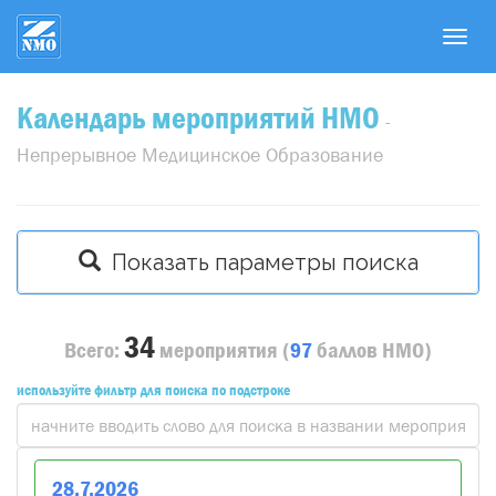
T
o
g
Календарь мероприятий НМО
g
-
l
Непрерывное Медицинское Образование
e
n
a
v
Показать параметры поиска
i
g
a
34
Всего:
мероприятия
(
97
баллов
НМО)
t
i
используйте фильтр для поиска по подстроке
o
n
28
.
7
.
2026