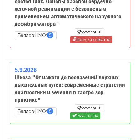
состояниях. Основы базовой сердечно-
легочной реанимации с безопасным
применением автоматического наружного
дефибриллятора"
оффлайн?
5
Баллов НМО:
возможно платно
5
.
9
.
2026
Школа "От изжоги до воспалений верхних
дыхательных путей: современные стратегии
диагностики и лечения в гастро-лор
практике"
оффлайн?
5
Баллов НМО:
Бесплатно