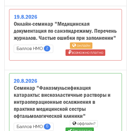
19
.
8
.
2026
Онлайн-семинар "Медицинская
документация по санэпидрежиму. Перечень
журналов. Частые ошибки при заполнении"
онлайн
2
Баллов НМО:
возможно платно
20
.
8
.
2026
Семинар "Факоэмульсификация
катаракты: вискоэластичные растворы и
интраоперационные осложнения в
практике медицинской сестры
офтальмологической клиники"
оффлайн?
6
Баллов НМО:
Бесплатно