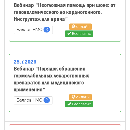
Вебинар "Неотложная помощь при шоке: от
гиповолемического до кардиогенного.
Инструктаж для врача"
онлайн
3
Баллов НМО:
Бесплатно
28
.
7
.
2026
Вебинар "Порядок обращения
термолабильных лекарственных
препаратов для медицинского
применения"
онлайн
2
Баллов НМО:
Бесплатно