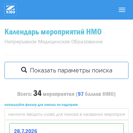
T
o
g
Календарь мероприятий НМО
g
-
l
Непрерывное Медицинское Образование
e
n
a
v
Показать параметры поиска
i
g
a
34
Всего:
мероприятия
(
97
баллов
НМО)
t
i
используйте фильтр для поиска по подстроке
o
n
28
.
7
.
2026