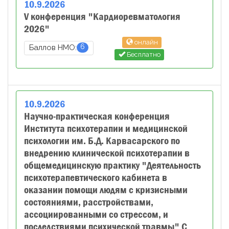
10
.
9
.
2026
V конференция "Кардиоревматология
2026"
онлайн
6
Баллов НМО:
Бесплатно
10
.
9
.
2026
Научно-практическая конференция
Института психотерапии и медицинской
психологии им. Б.Д. Карвасарского по
внедрению клинической психотерапии в
общемедицинскую практику "Деятельность
психотерапевтического кабинета в
оказании помощи людям с кризисными
состояниями, расстройствами,
ассоциированными со стрессом, и
последствиями психической травмы" С