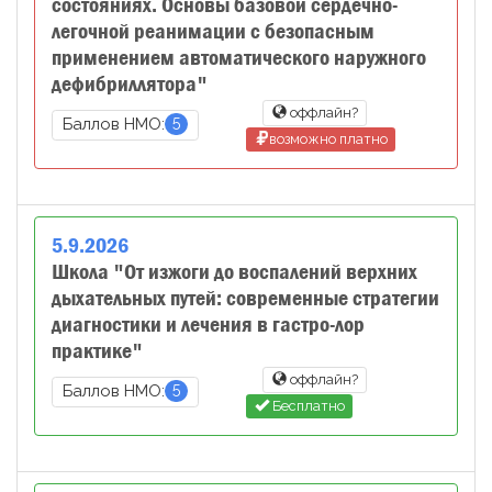
состояниях. Основы базовой сердечно-
легочной реанимации с безопасным
применением автоматического наружного
дефибриллятора"
оффлайн?
5
Баллов НМО:
возможно платно
5
.
9
.
2026
Школа "От изжоги до воспалений верхних
дыхательных путей: современные стратегии
диагностики и лечения в гастро-лор
практике"
оффлайн?
5
Баллов НМО:
Бесплатно