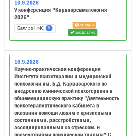
10
.
9
.
2026
V конференция "Кардиоревматология
2026"
онлайн
6
Баллов НМО:
Бесплатно
10
.
9
.
2026
Научно-практическая конференция
Института психотерапии и медицинской
психологии им. Б.Д. Карвасарского по
внедрению клинической психотерапии в
общемедицинскую практику "Деятельность
психотерапевтического кабинета в
оказании помощи людям с кризисными
состояниями, расстройствами,
ассоциированными со стрессом, и
последствиями психической травмы" С