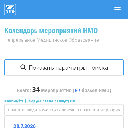
T
o
g
Календарь мероприятий НМО
g
-
l
Непрерывное Медицинское Образование
e
n
a
v
Показать параметры поиска
i
g
a
34
Всего:
мероприятия
(
97
баллов
НМО)
t
i
используйте фильтр для поиска по подстроке
o
n
28
.
7
.
2026