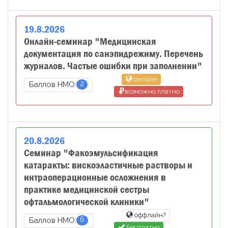
19
.
8
.
2026
Онлайн-семинар "Медицинская
документация по санэпидрежиму. Перечень
журналов. Частые ошибки при заполнении"
онлайн
2
Баллов НМО:
возможно платно
20
.
8
.
2026
Семинар "Факоэмульсификация
катаракты: вискоэластичные растворы и
интраоперационные осложнения в
практике медицинской сестры
офтальмологической клиники"
оффлайн?
6
Баллов НМО:
Бесплатно