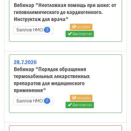
Вебинар "Неотложная помощь при шоке: от
гиповолемического до кардиогенного.
Инструктаж для врача"
онлайн
3
Баллов НМО:
Бесплатно
28
.
7
.
2026
Вебинар "Порядок обращения
термолабильных лекарственных
препаратов для медицинского
применения"
онлайн
2
Баллов НМО:
Бесплатно