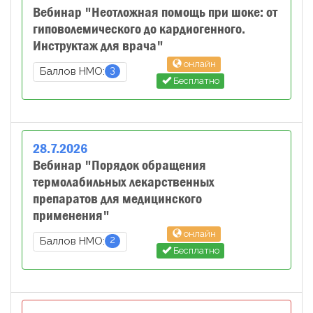
Вебинар "Неотложная помощь при шоке: от
гиповолемического до кардиогенного.
Инструктаж для врача"
онлайн
3
Баллов НМО:
Бесплатно
28
.
7
.
2026
Вебинар "Порядок обращения
термолабильных лекарственных
препаратов для медицинского
применения"
онлайн
2
Баллов НМО:
Бесплатно