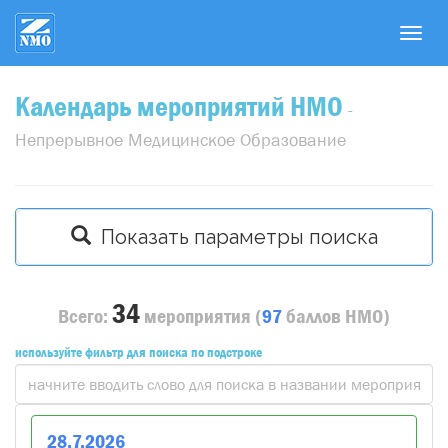
T
o
g
Календарь мероприятий НМО
g
-
l
Непрерывное Медицинское Образование
e
n
a
v
Показать параметры поиска
i
g
a
34
Всего:
мероприятия
(
97
баллов
НМО)
t
i
используйте фильтр для поиска по подстроке
o
n
28
.
7
.
2026