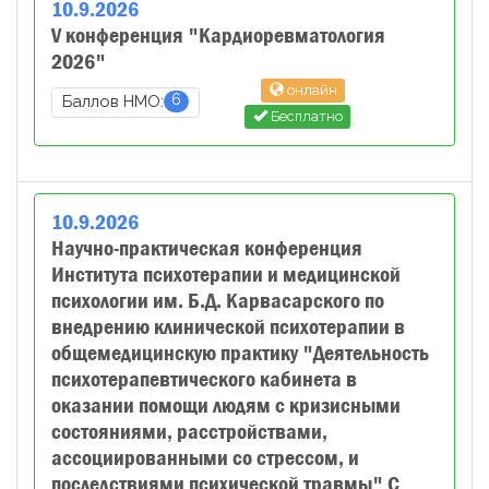
10
.
9
.
2026
V конференция "Кардиоревматология
2026"
онлайн
6
Баллов НМО:
Бесплатно
10
.
9
.
2026
Научно-практическая конференция
Института психотерапии и медицинской
психологии им. Б.Д. Карвасарского по
внедрению клинической психотерапии в
общемедицинскую практику "Деятельность
психотерапевтического кабинета в
оказании помощи людям с кризисными
состояниями, расстройствами,
ассоциированными со стрессом, и
последствиями психической травмы" С