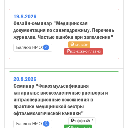
19
.
8
.
2026
Онлайн-семинар "Медицинская
документация по санэпидрежиму. Перечень
журналов. Частые ошибки при заполнении"
онлайн
2
Баллов НМО:
возможно платно
20
.
8
.
2026
Семинар "Факоэмульсификация
катаракты: вискоэластичные растворы и
интраоперационные осложнения в
практике медицинской сестры
офтальмологической клиники"
оффлайн?
6
Баллов НМО:
Бесплатно