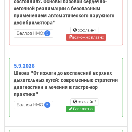
состояниях. Основы базовой сердечно-
легочной реанимации с безопасным
применением автоматического наружного
дефибриллятора"
оффлайн?
5
Баллов НМО:
возможно платно
5
.
9
.
2026
Школа "От изжоги до воспалений верхних
дыхательных путей: современные стратегии
диагностики и лечения в гастро-лор
практике"
оффлайн?
5
Баллов НМО:
Бесплатно