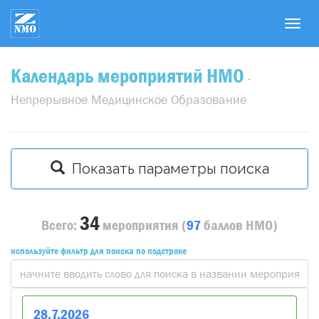
T
o
g
Календарь мероприятий НМО
g
-
l
Непрерывное Медицинское Образование
e
n
a
v
Показать параметры поиска
i
g
a
34
Всего:
мероприятия
(
97
баллов
НМО)
t
i
используйте фильтр для поиска по подстроке
o
n
28
.
7
.
2026