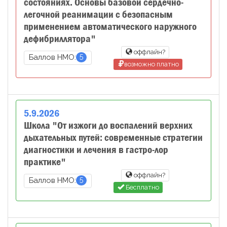
состояниях. Основы базовой сердечно-
легочной реанимации с безопасным
применением автоматического наружного
дефибриллятора"
оффлайн?
5
Баллов НМО:
возможно платно
5
.
9
.
2026
Школа "От изжоги до воспалений верхних
дыхательных путей: современные стратегии
диагностики и лечения в гастро-лор
практике"
оффлайн?
5
Баллов НМО:
Бесплатно