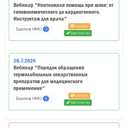
Вебинар "Неотложная помощь при шоке: от
гиповолемического до кардиогенного.
Инструктаж для врача"
онлайн
3
Баллов НМО:
Бесплатно
28
.
7
.
2026
Вебинар "Порядок обращения
термолабильных лекарственных
препаратов для медицинского
применения"
онлайн
2
Баллов НМО:
Бесплатно