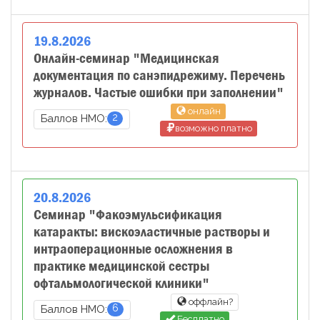
19
.
8
.
2026
Онлайн-семинар "Медицинская
документация по санэпидрежиму. Перечень
журналов. Частые ошибки при заполнении"
онлайн
2
Баллов НМО:
возможно платно
20
.
8
.
2026
Семинар "Факоэмульсификация
катаракты: вискоэластичные растворы и
интраоперационные осложнения в
практике медицинской сестры
офтальмологической клиники"
оффлайн?
6
Баллов НМО:
Бесплатно