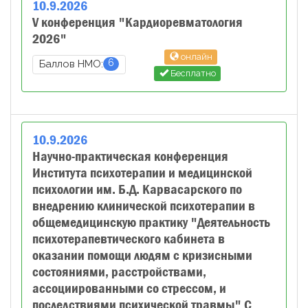
10
.
9
.
2026
V конференция "Кардиоревматология
2026"
онлайн
6
Баллов НМО:
Бесплатно
10
.
9
.
2026
Научно-практическая конференция
Института психотерапии и медицинской
психологии им. Б.Д. Карвасарского по
внедрению клинической психотерапии в
общемедицинскую практику "Деятельность
психотерапевтического кабинета в
оказании помощи людям с кризисными
состояниями, расстройствами,
ассоциированными со стрессом, и
последствиями психической травмы" С